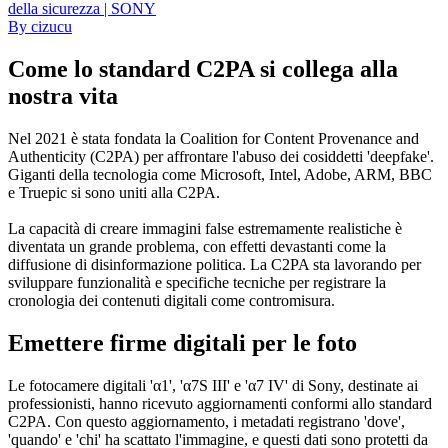
della sicurezza | SONY
By
cizucu
Come lo standard C2PA si collega alla
nostra vita
Nel 2021 è stata fondata la Coalition for Content Provenance and
Authenticity (C2PA) per affrontare l'abuso dei cosiddetti 'deepfake'.
Giganti della tecnologia come Microsoft, Intel, Adobe, ARM, BBC
e Truepic si sono uniti alla C2PA.
La capacità di creare immagini false estremamente realistiche è
diventata un grande problema, con effetti devastanti come la
diffusione di disinformazione politica. La C2PA sta lavorando per
sviluppare funzionalità e specifiche tecniche per registrare la
cronologia dei contenuti digitali come contromisura.
Emettere firme digitali per le foto
Le fotocamere digitali 'α1', 'α7S III' e 'α7 IV' di Sony, destinate ai
professionisti, hanno ricevuto aggiornamenti conformi allo standard
C2PA. Con questo aggiornamento, i metadati registrano 'dove',
'quando' e 'chi' ha scattato l'immagine, e questi dati sono protetti da