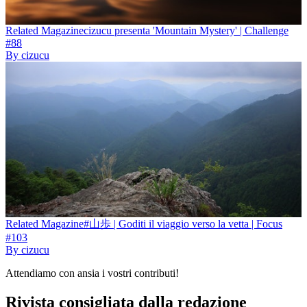
Related
Magazine
cizucu presenta 'Mountain Mystery' | Challenge
#88
By
cizucu
Related
Magazine
#山歩 | Goditi il viaggio verso la vetta | Focus
#103
By
cizucu
Attendiamo con ansia i vostri contributi!
Rivista consigliata dalla redazione