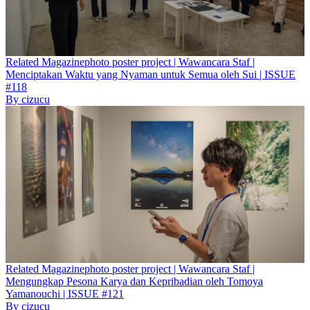
Related
Magazine
photo poster project | Wawancara Staf |
Menciptakan Waktu yang Nyaman untuk Semua oleh Sui | ISSUE
#118
By
cizucu
Related
Magazine
photo poster project | Wawancara Staf |
Mengungkap Pesona Karya dan Kepribadian oleh Tomoya
Yamanouchi | ISSUE #121
By
cizucu