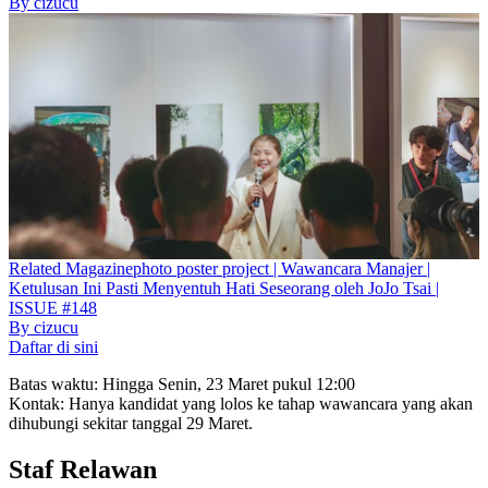
By
cizucu
Related
Magazine
photo poster project | Wawancara Manajer |
Ketulusan Ini Pasti Menyentuh Hati Seseorang oleh JoJo Tsai |
ISSUE #148
By
cizucu
Daftar di sini
Batas waktu: Hingga Senin, 23 Maret pukul 12:00
Kontak: Hanya kandidat yang lolos ke tahap wawancara yang akan
dihubungi sekitar tanggal 29 Maret.
Staf Relawan