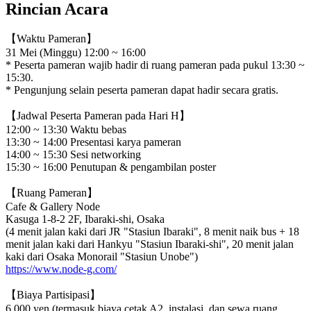
Rincian Acara
【Waktu Pameran】
31 Mei (Minggu) 12:00 ~ 16:00
* Peserta pameran wajib hadir di ruang pameran pada pukul 13:30 ~
15:30.
* Pengunjung selain peserta pameran dapat hadir secara gratis.
【Jadwal Peserta Pameran pada Hari H】
12:00 ~ 13:30 Waktu bebas
13:30 ~ 14:00 Presentasi karya pameran
14:00 ~ 15:30 Sesi networking
15:30 ~ 16:00 Penutupan & pengambilan poster
【Ruang Pameran】
Cafe & Gallery Node
Kasuga 1-8-2 2F, Ibaraki-shi, Osaka
(4 menit jalan kaki dari JR "Stasiun Ibaraki", 8 menit naik bus + 18
menit jalan kaki dari Hankyu "Stasiun Ibaraki-shi", 20 menit jalan
kaki dari Osaka Monorail "Stasiun Unobe")
https://www.node-g.com/
【Biaya Partisipasi】
6.000 yen (termasuk biaya cetak A2, instalasi, dan sewa ruang