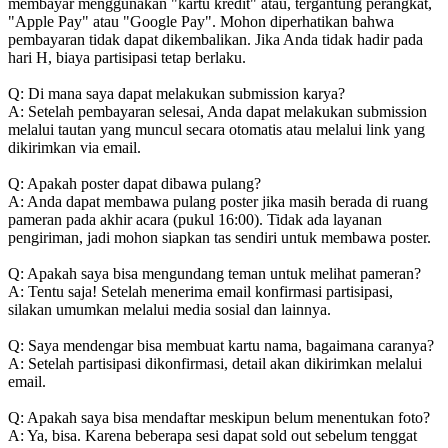
membayar menggunakan "kartu kredit" atau, tergantung perangkat,
"Apple Pay" atau "Google Pay". Mohon diperhatikan bahwa
pembayaran tidak dapat dikembalikan. Jika Anda tidak hadir pada
hari H, biaya partisipasi tetap berlaku.
Q: Di mana saya dapat melakukan submission karya?
A: Setelah pembayaran selesai, Anda dapat melakukan submission
melalui tautan yang muncul secara otomatis atau melalui link yang
dikirimkan via email.
Q: Apakah poster dapat dibawa pulang?
A: Anda dapat membawa pulang poster jika masih berada di ruang
pameran pada akhir acara (pukul 16:00). Tidak ada layanan
pengiriman, jadi mohon siapkan tas sendiri untuk membawa poster.
Q: Apakah saya bisa mengundang teman untuk melihat pameran?
A: Tentu saja! Setelah menerima email konfirmasi partisipasi,
silakan umumkan melalui media sosial dan lainnya.
Q: Saya mendengar bisa membuat kartu nama, bagaimana caranya?
A: Setelah partisipasi dikonfirmasi, detail akan dikirimkan melalui
email.
Q: Apakah saya bisa mendaftar meskipun belum menentukan foto?
A: Ya, bisa. Karena beberapa sesi dapat sold out sebelum tenggat