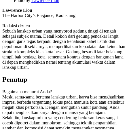
Photo by
Lawrence Liou
Lawrence Liou
The Harbor City’s Elegance, Kaohsiung
Redaksi cizucu
Sebuah lanskap urban yang menyoroti gedung tinggi di tengah
sebagai subjek utama. Detail kokoh dari gedung pencakar langit
dengan garis tegas berpadu dengan kehalusan kabel listrik dan
pepohonan di sekitarnya, memperlihatkan kepadatan dan keindahan
struktur kompleks khas kota besar. Gedung besar di latar belakang
tampil bak penjaga kota, sementara kontras dengan bangunan lama
di depan menghadirkan narasi tentang akumulasi waktu dalam
lanskap urban.
Penutup
Bagaimana menurut Anda?
Meski sama-sama bertema lanskap urban, karya bisa menghadirkan
impresi berbeda tergantung fokus pada manusia kota atau arsitektur
megah khas perkotaan. Dengan mengubah sudut pandang, Anda
dapat menghasilkan karya dengan nuansa yang beragam.
Selain itu, lanskap urban yang cenderung berkesan keras sangat
cocok dipotret dalam monokrom, sehingga teknik pengambilan
gambar dan komposisi dapat semakin mengangkat pesonanya.