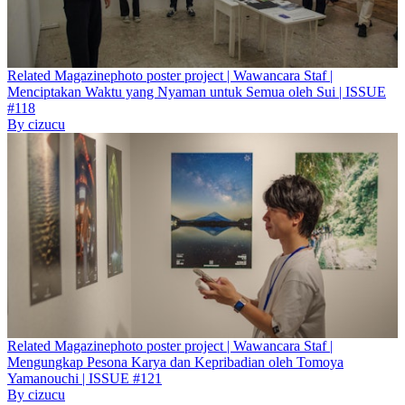
Related
Magazine
photo poster project | Wawancara Staf |
Menciptakan Waktu yang Nyaman untuk Semua oleh Sui | ISSUE
#118
By
cizucu
Related
Magazine
photo poster project | Wawancara Staf |
Mengungkap Pesona Karya dan Kepribadian oleh Tomoya
Yamanouchi | ISSUE #121
By
cizucu