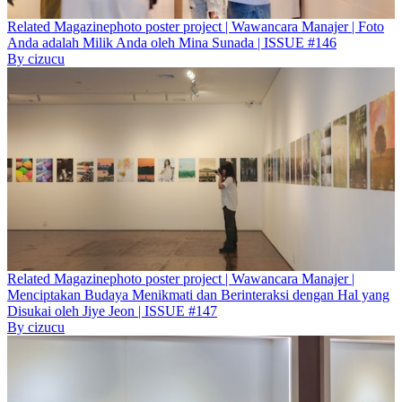
Related
Magazine
photo poster project | Wawancara Manajer | Foto
Anda adalah Milik Anda oleh Mina Sunada | ISSUE #146
By
cizucu
Related
Magazine
photo poster project | Wawancara Manajer |
Menciptakan Budaya Menikmati dan Berinteraksi dengan Hal yang
Disukai oleh Jiye Jeon | ISSUE #147
By
cizucu