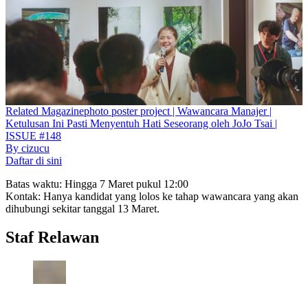
Related
Magazine
photo poster project | Wawancara Manajer |
Ketulusan Ini Pasti Menyentuh Hati Seseorang oleh JoJo Tsai |
ISSUE #148
By
cizucu
Daftar di sini
Batas waktu: Hingga 7 Maret pukul 12:00
Kontak: Hanya kandidat yang lolos ke tahap wawancara yang akan
dihubungi sekitar tanggal 13 Maret.
Staf Relawan