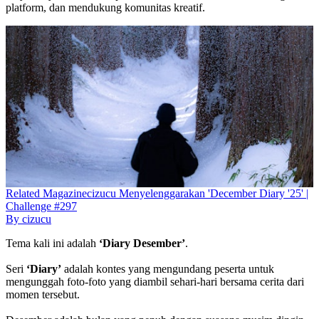
platform, dan mendukung komunitas kreatif.
Related
Magazine
cizucu Menyelenggarakan 'December Diary '25' |
Challenge #297
By
cizucu
Tema kali ini adalah
‘Diary Desember’
.
Seri
‘Diary’
adalah kontes yang mengundang peserta untuk
mengunggah foto-foto yang diambil sehari-hari bersama cerita dari
momen tersebut.