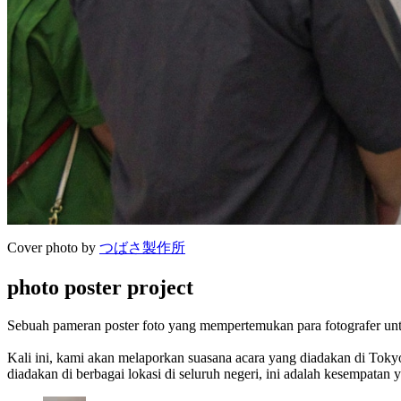
Cover photo by
つばさ製作所
photo poster project
Sebuah pameran poster foto yang mempertemukan para fotografer unt
Kali ini, kami akan melaporkan suasana acara yang diadakan di Tokyo p
diadakan di berbagai lokasi di seluruh negeri, ini adalah kesempatan 