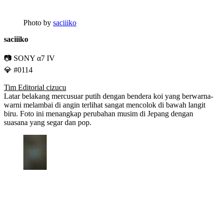
Photo by
saciiiko
saciiiko
📷 SONY α7 IV
💎 #0114
Tim Editorial cizucu
Latar belakang mercusuar putih dengan bendera koi yang berwarna-
warni melambai di angin terlihat sangat mencolok di bawah langit
biru. Foto ini menangkap perubahan musim di Jepang dengan
suasana yang segar dan pop.