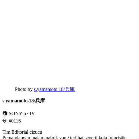
Photo by
s.yamamoto.18/兵庫
s.yamamoto.18/兵庫
📷 SONY α7 IV
💎 #0116
Tim Editorial cizucu
Pemandangan malam pabrik yang terlihat seperti kota futuristik.