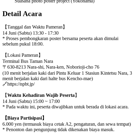
Suasana photo poster project (Yokohama)
Detail Acara
【Tanggal dan Waktu Pameran】
14 Juni (Sabtu) 13:30 - 17:30
* Proses pembongkaran poster bersama peserta akan dimulai
sebelum pukul 18:00.
【Lokasi Pameran】
Terminal Bus Taman Nara
〒630-8213 Nara-shi, Nara-ken, Noborioji-cho 76
(10 menit berjalan kaki dari Pintu Keluar 1 Stasiun Kintetsu Nara, 3
menit berjalan kaki dari halte bus Kencho-mae)
🔗https://npbt.jp/
【
Waktu Kehadiran Wajib Peserta
】
14 Juni (Sabtu) 15:00 ~ 17:00
* Pada waktu ini, peserta diwajibkan untuk berada di lokasi acara.
【Biaya Partisipasi】
6.000 yen (termasuk biaya cetak A2, pengaturan, dan sewa tempat)
* Penonton dan pengunjung tidak dikenakan biaya masuk.