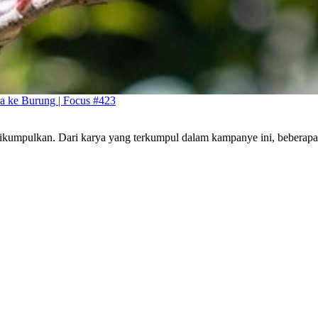
a ke Burung | Focus #423
h dikumpulkan. Dari karya yang terkumpul dalam kampanye ini, beberapa