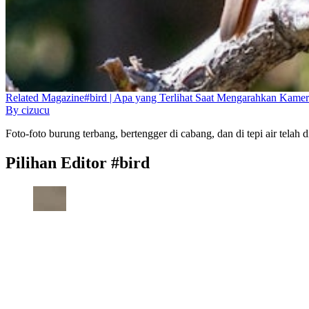
Related
Magazine
#bird | Apa yang Terlihat Saat Mengarahkan Kamer
By
cizucu
Foto-foto burung terbang, bertengger di cabang, dan di tepi air tela
Pilihan Editor #bird