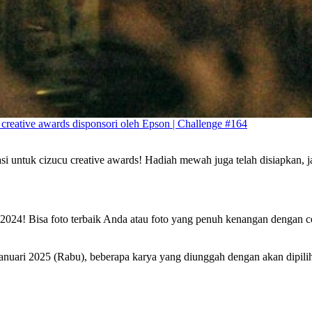
creative awards disponsori oleh Epson | Challenge #164
asi untuk cizucu creative awards! Hadiah mewah juga telah disiapkan, 
 2024! Bisa foto terbaik Anda atau foto yang penuh kenangan dengan ce
anuari 2025 (Rabu), beberapa karya yang diunggah dengan akan dipilih