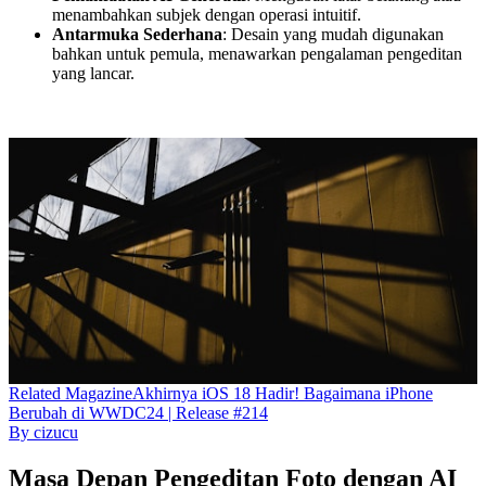
menambahkan subjek dengan operasi intuitif.
Antarmuka Sederhana
: Desain yang mudah digunakan
bahkan untuk pemula, menawarkan pengalaman pengeditan
yang lancar.
Related
Magazine
Akhirnya iOS 18 Hadir! Bagaimana iPhone
Berubah di WWDC24 | Release #214
By
cizucu
Masa Depan Pengeditan Foto dengan AI