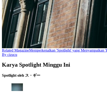
Related
Magazine
Memperkenalkan 'Spotlight' yang Menyampaikan 'K
By
cizucu
Karya Spotlight Minggu Ini
Spotlight oleh ス・ギー