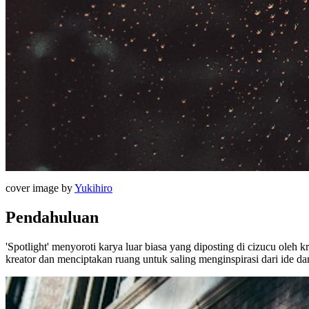
cover image by
Yukihiro
Pendahuluan
'Spotlight' menyoroti karya luar biasa yang diposting di cizucu oleh
kreator dan menciptakan ruang untuk saling menginspirasi dari ide dan