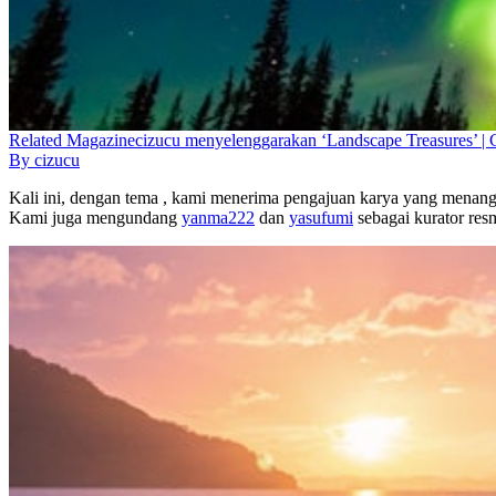
Related
Magazine
cizucu menyelenggarakan ‘Landscape Treasures’ | 
By
cizucu
Kali ini, dengan tema , kami menerima pengajuan karya yang menang
Kami juga mengundang
yanma222
dan
yasufumi
sebagai kurator res