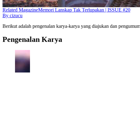
Related
Magazine
Memori Lanskap Tak Terlupakan | ISSUE #20
By
cizucu
Berikut adalah pengenalan karya-karya yang diajukan dan pengumuma
Pengenalan Karya