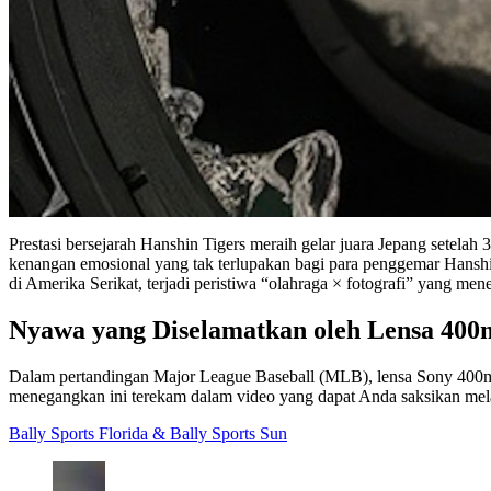
Prestasi bersejarah Hanshin Tigers meraih gelar juara Jepang setela
kenangan emosional yang tak terlupakan bagi para penggemar Hanshin 
di Amerika Serikat, terjadi peristiwa “olahraga × fotografi” yang me
Nyawa yang Diselamatkan oleh Lensa 40
Dalam pertandingan Major League Baseball (MLB), lensa Sony 400mm
menegangkan ini terekam dalam video yang dapat Anda saksikan melalu
Bally Sports Florida & Bally Sports Sun