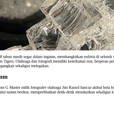
h 38 tahun masih segar dalam ingatan, membangkitkan euforia di selur
Tigers. Olahraga dan fotografi memiliki keterkaitan erat, berperan pe
negangkan sekaligus melegakan.
0mm
 G Master milik fotografer olahraga Jim Rassol hancur akibat bola f
i tautan berikut, memperlihatkan detik-detik menakutkan sekaligus ke