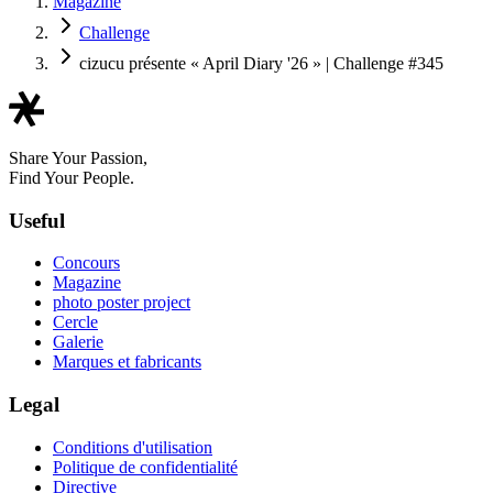
Magazine
Challenge
cizucu présente « April Diary '26 » | Challenge #345
Share Your Passion,
Find Your People.
Useful
Concours
Magazine
photo poster project
Cercle
Galerie
Marques et fabricants
Legal
Conditions d'utilisation
Politique de confidentialité
Directive