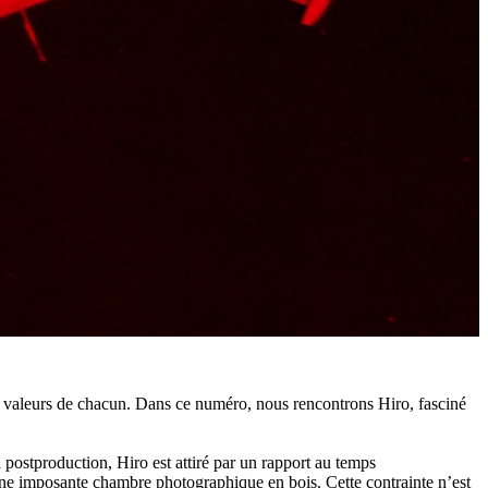
les valeurs de chacun. Dans ce numéro, nous rencontrons Hiro, fasciné
postproduction, Hiro est attiré par un rapport au temps
 une imposante chambre photographique en bois. Cette contrainte n’est