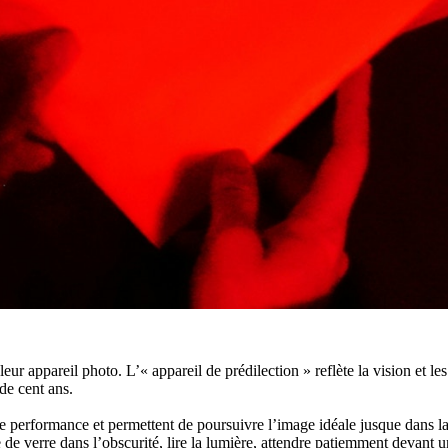
leur appareil photo. L’« appareil de prédilection » reflète la vision et 
de cent ans.
 performance et permettent de poursuivre l’image idéale jusque dans la 
 de verre dans l’obscurité, lire la lumière, attendre patiemment devant