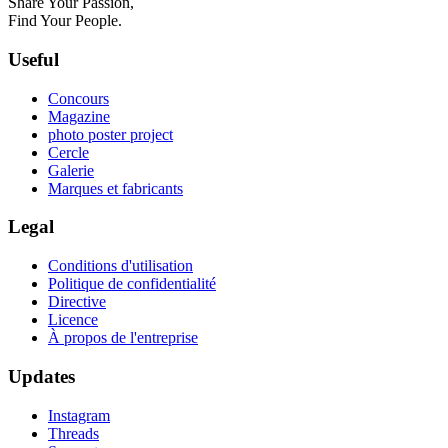
Share Your Passion,
Find Your People.
Useful
Concours
Magazine
photo poster project
Cercle
Galerie
Marques et fabricants
Legal
Conditions d'utilisation
Politique de confidentialité
Directive
Licence
À propos de l'entreprise
Updates
Instagram
Threads