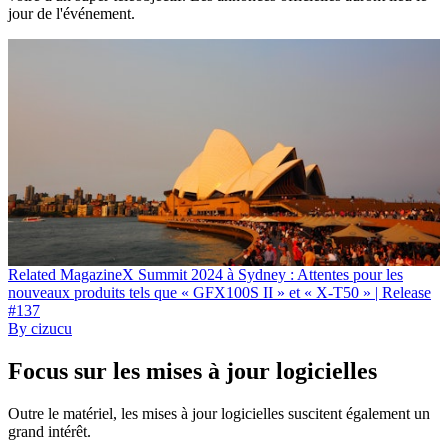
jour de l'événement.
Related
Magazine
X Summit 2024 à Sydney : Attentes pour les
nouveaux produits tels que « GFX100S II » et « X-T50 » | Release
#137
By
cizucu
Focus sur les mises à jour logicielles
Outre le matériel, les mises à jour logicielles suscitent également un
grand intérêt.