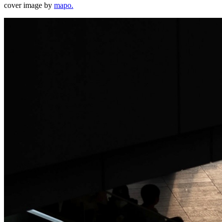
cover image by
mapo.