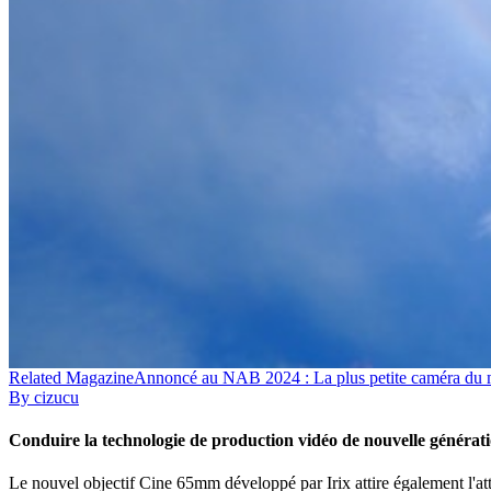
Related
Magazine
Annoncé au NAB 2024 : La plus petite caméra du mo
By
cizucu
Conduire la technologie de production vidéo de nouvelle générat
Le nouvel objectif Cine 65mm développé par Irix attire également l'atte