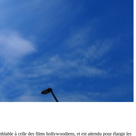
blable à celle des films hollywoodiens, et est attendu pour élargir les