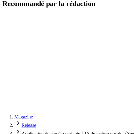
Recommandé par la rédaction
Magazine
Release
Application de caméra parlante à IA de lecture vocale〈Se