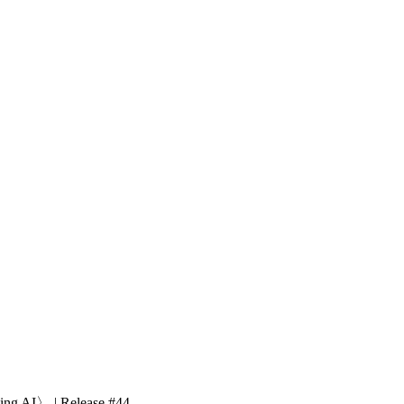
eing AI〉 | Release #44