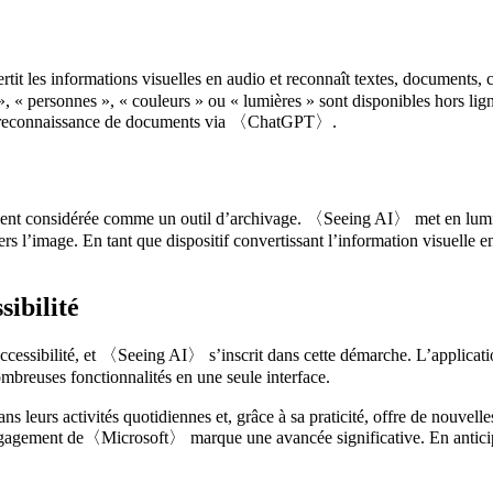
t les informations visuelles en audio et reconnaît textes, documents, c
 », « personnes », « couleurs » ou « lumières » sont disponibles hors lign
 reconnaissance de documents via 〈ChatGPT〉.
ement considérée comme un outil d’archivage. 〈Seeing AI〉 met en lumièr
s l’image. En tant que dispositif convertissant l’information visuelle e
ibilité
essibilité, et 〈Seeing AI〉 s’inscrit dans cette démarche. L’applicatio
mbreuses fonctionnalités en une seule interface.
 leurs activités quotidiennes et, grâce à sa praticité, offre de nouvelles
 l’engagement de〈Microsoft〉 marque une avancée significative. En anti