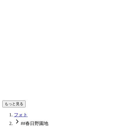
ばつまる
もっと見る
フォト
##春日野園地