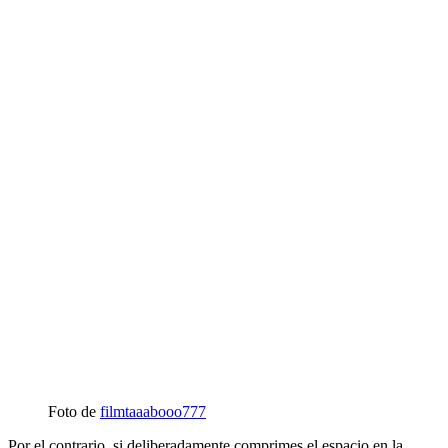
Foto de
filmtaaabooo777
Por el contrario, si deliberadamente comprimes el espacio en la