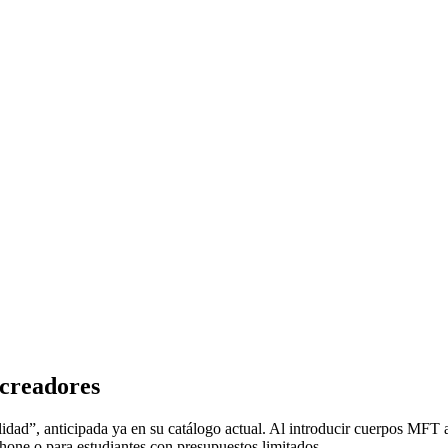
 creadores
d”, anticipada ya en su catálogo actual. Al introducir cuerpos MFT a pr
phone o para estudiantes con presupuestos limitados.