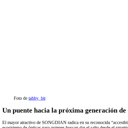
Foto de
tabby_bit
Un puente hacia la próxima generación de
El mayor atractivo de SONGDIAN radica en su reconocida “accesibilida
ecosistema de ópticas para quienes buscan dar el salto desde el smart