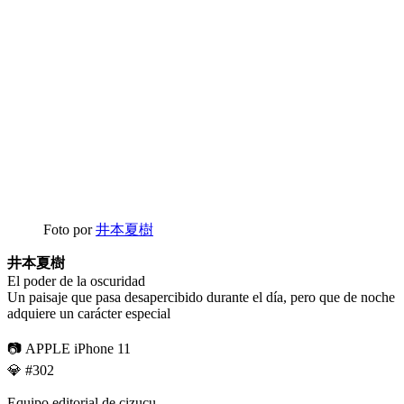
Foto por
井本夏樹
井本夏樹
El poder de la oscuridad
Un paisaje que pasa desapercibido durante el día, pero que de noche
adquiere un carácter especial
📷 APPLE iPhone 11
💎 #302
Equipo editorial de cizucu