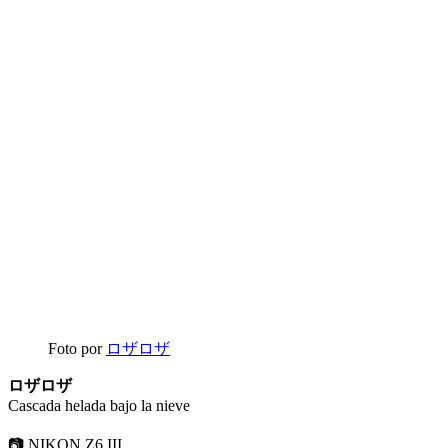
Foto por
ロザロザ
ロザロザ
Cascada helada bajo la nieve
📷 NIKON Z6 III