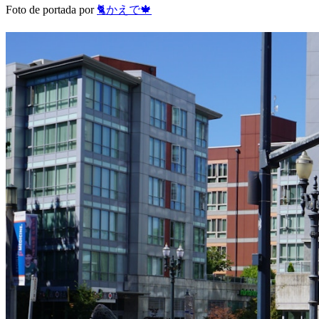
Foto de portada por
🐈かえで🍁