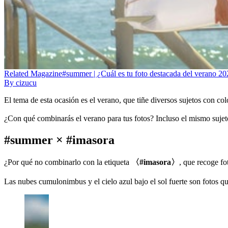
Related
Magazine
#summer | ¿Cuál es tu foto destacada del verano 2
By
cizucu
El tema de esta ocasión es el verano, que tiñe diversos sujetos con co
¿Con qué combinarás el verano para tus fotos? Incluso el mismo sujet
#summer × #imasora
¿Por qué no combinarlo con la etiqueta
〈#imasora〉
, que recoge f
Las nubes cumulonimbus y el cielo azul bajo el sol fuerte son fotos q