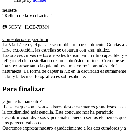
Image by
noliette
noliette
“Reflejo de la Vía Láctea”
📷 SONY | ILCE-7RM4
Comentario de yasufumi
La Vía Láctea y el paisaje se combinan magistralmente. Gracias a la
larga exposición, las estrellas se capturan con gran nitidez.
Las suaves curvas de los arrozales transmiten un ritmo apacible, y el
reflejo del cielo estrellado crea una atmósfera onírica. Creo que se
logra expresar tanto la quietud nocturna como la grandeza de la
naturaleza. La forma de captar la luz en la oscuridad es sumamente
hábil y la técnica fotográfica es sobresaliente.
Para finalizar
¿Qué te ha parecido?
‘Paisajes que son tesoros’ abarca desde escenarios grandiosos hasta
la cotidianidad más sencilla. Este concurso nos ha permitido
descubrir cuán diversos y personales pueden ser los elementos que
nos parecen valiosos.
Queremos expresar nuestro agradecimiento a los dos curadores y a