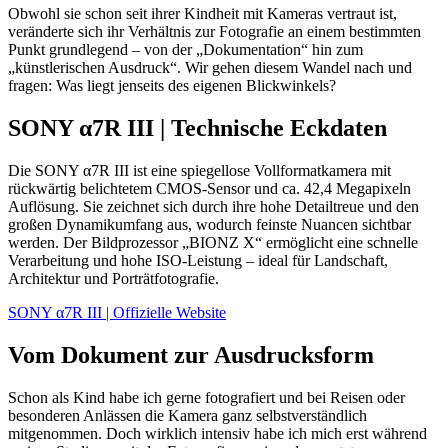
Obwohl sie schon seit ihrer Kindheit mit Kameras vertraut ist,
veränderte sich ihr Verhältnis zur Fotografie an einem bestimmten
Punkt grundlegend – von der „Dokumentation“ hin zum
„künstlerischen Ausdruck“. Wir gehen diesem Wandel nach und
fragen: Was liegt jenseits des eigenen Blickwinkels?
SONY α7R III | Technische Eckdaten
Die SONY α7R III ist eine spiegellose Vollformatkamera mit
rückwärtig belichtetem CMOS-Sensor und ca. 42,4 Megapixeln
Auflösung. Sie zeichnet sich durch ihre hohe Detailtreue und den
großen Dynamikumfang aus, wodurch feinste Nuancen sichtbar
werden. Der Bildprozessor „BIONZ X“ ermöglicht eine schnelle
Verarbeitung und hohe ISO-Leistung – ideal für Landschaft,
Architektur und Porträtfotografie.
SONY α7R III | Offizielle Website
Vom Dokument zur Ausdrucksform
Schon als Kind habe ich gerne fotografiert und bei Reisen oder
besonderen Anlässen die Kamera ganz selbstverständlich
mitgenommen. Doch wirklich intensiv habe ich mich erst während