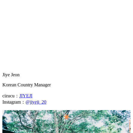
Jiye Jeon
Korean Country Manager
cizucu：
JIYEJI
Instagram：
@jiyeji_20