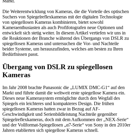
Markt.
Die Weiterentwicklung von Kameras, die die Vorteile des optischen
Suchers von Spiegelreflexkameras mit der digitalen Technologie
von spiegellosen Kameras kombinieren, bietet sowohl
Kameraenthusiasten als auch Profifotografen neue Optionen und
entwickelt sich stetig weiter. In diesem Artikel vertiefen wir uns in
die Reaktionen der Branche während des Übergangs von DSLR zu
spiegellosen Kameras und untersuchen die Vor- und Nachteile
beider Systeme, um herauszufinden, welches am besten zu Ihren
Bedürfnissen passt.
Übergang von DSLR zu spiegellosen
Kameras
Im Jahr 2008 brachte Panasonic die „LUMIX DMC-G1“ auf den
Markt und führte damit die weltweit erste spiegellose Kamera ein.
Dieses neue Kamerasystem ermöglichte durch den Wegfall des
Spiegels ein leichteres und kompakteres Design. Die frühen
spiegellosen Kameras hatten zwar in Bezug auf AF-
Geschwindigkeit und Serienbildleistung Nachteile gegenüber
Spiegelreflexkameras, doch mit dem Aufkommen der „NEX-Serie“
und der Vollformat-Spiegellosen „α7-Serie“ von Sony in den 2010er
Jahren etablierten sich spiegellose Kameras schnell.