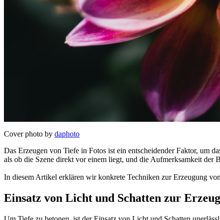
Cover photo by
daphoto
Das Erzeugen von Tiefe in Fotos ist ein entscheidender Faktor, um d
als ob die Szene direkt vor einem liegt, und die Aufmerksamkeit der Be
In diesem Artikel erklären wir konkrete Techniken zur Erzeugung von
Einsatz von Licht und Schatten zur Erzeu
Um Tiefe zu betonen, ist der Einsatz von Licht und Schatten unerläss