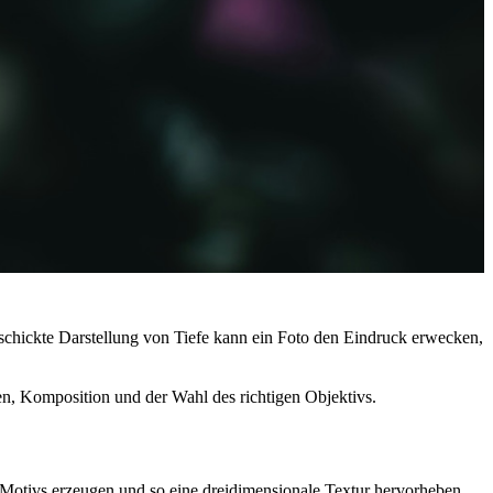
eschickte Darstellung von Tiefe kann ein Foto den Eindruck erwecken,
en, Komposition und der Wahl des richtigen Objektivs.
 Motivs erzeugen und so eine dreidimensionale Textur hervorheben.