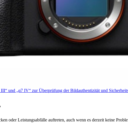
 III“ und „α7 IV“ zur Überprüfung der Bildauthentizität und Sicherhe
?
en oder Leistungsabfälle auftreten, auch wenn es derzeit keine Proble