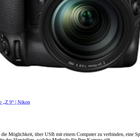
e „Z 9“ | Nikon
t es die Möglichkeit, über USB mit einem Computer zu verbinden, eine 
ite des Herstellers, welche Methode für Ihre Kamera gilt.